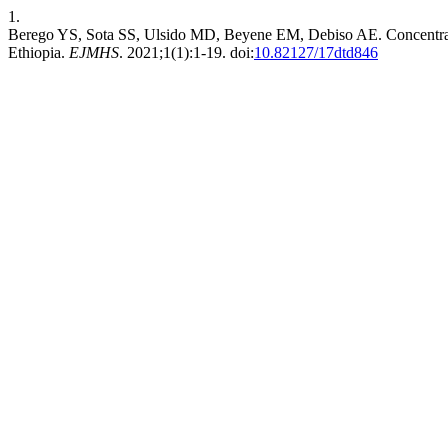
1.
Berego YS, Sota SS, Ulsido MD, Beyene EM, Debiso AE. Concentrati
Ethiopia.
EJMHS
. 2021;1(1):1-19. doi:
10.82127/17dtd846