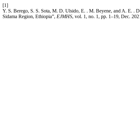
[1]
Y. S. Berego, S. S. Sota, M. D. Ulsido, E. . M. Beyene, and A. E. . 
Sidama Region, Ethiopia”,
EJMHS
, vol. 1, no. 1, pp. 1–19, Dec. 202