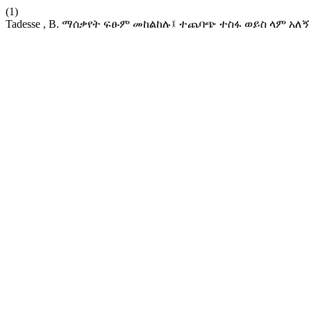
(1)
Tadesse , B. ማሰቃየት ፍፁም መከልከሉ፤ ተጨባጭ ተስፋ ወይስ ላም አለኝ