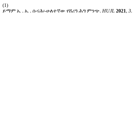
(1)
ይማም አ. . አ. . ሱናሕ፡-ሁለተኛው የሸሪዓ ሕግ ምንጭ.
HUJL
2021
,
3
.